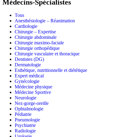
Médecins-Spécialistes
Tous
Anesthésiologie – Réanimation
Cardiologie
Chirurgie – Expertise
Chirurgie abdominale
Chirurgie maximo-faciale
Chirurgie orthopédique
Chirurgie vasculaire et thoracique
Dentistes (DG)
Dermatologie
Esthétique, nutritionnelle et diététique
Expert médical
Gynécologie
Médecine physique
Médecine Sportive
Neurologie
Nez-gorge-oreille
Ophtalmologie
Pédiatrie
Pneumologie
Psychiatrie
Radiologie
Urologie