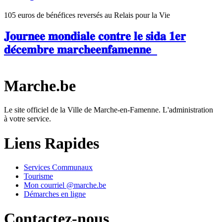
105 euros de bénéfices reversés au Relais pour la Vie
𝐉𝐨𝐮𝐫𝐧𝐞𝐞 𝐦𝐨𝐧𝐝𝐢𝐚𝐥𝐞 𝐜𝐨𝐧𝐭𝐫𝐞 𝐥𝐞 𝐬𝐢𝐝𝐚 𝟏𝐞𝐫
𝐝𝐞́𝐜𝐞𝐦𝐛𝐫𝐞 𝐦𝐚𝐫𝐜𝐡𝐞𝐞𝐧𝐟𝐚𝐦𝐞𝐧𝐧𝐞
Marche.be
Le site officiel de la Ville de Marche-en-Famenne. L'administration
à votre service.
Liens Rapides
Services Communaux
Tourisme
Mon courriel @marche.be
Démarches en ligne
Contactez-nous